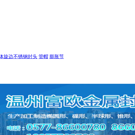
体旋边不锈钢封头
管帽
膨胀节