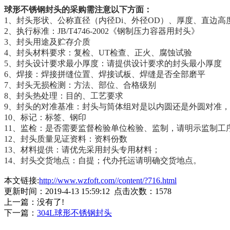
球形不锈钢封头
的
采购需注意以下方面：
1、封头形状、公称直径（内径Di、外径OD）、厚度、直边
2、执行标准：JB/T4746-2002《钢制压力容器用封头》
3、封头用途及贮存介质
4、封头材料要求：复检、UT检查、正火、腐蚀试验
5、封头设计要求最小厚度：请提供设计要求的封头最小厚度
6、焊接：焊接拼缝位置、焊接试板、焊缝是否全部磨平
7、封头无损检测：方法、部位、合格级别
8、封头热处理：目的、工艺要求
9、封头的对准基准：封头与筒体组对是以内圆还是外圆对准
10、标记：标签、钢印
11、监检：是否需要监督检验单位检验、监制，请明示监制工
12、封头质量见证资料：资料份数
13、材料提供：请优先采用封头专用材料；
14、封头交货地点：自提；代办托运请明确交货地点。
本文链接:
http://www.wzfoft.com//content/?716.html
更新时间：2019-4-13 15:59:12 点击次数：
1578
上一篇：没有了!
下一篇：
304L球形不锈钢封头