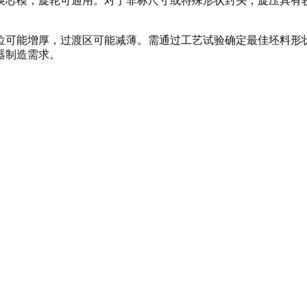
换芯模，旋轮可通用。对于非标尺寸或特殊形状封头，旋压具有
位可能增厚，过渡区可能减薄。需通过工艺试验确定最佳坯料形
器制造需求。