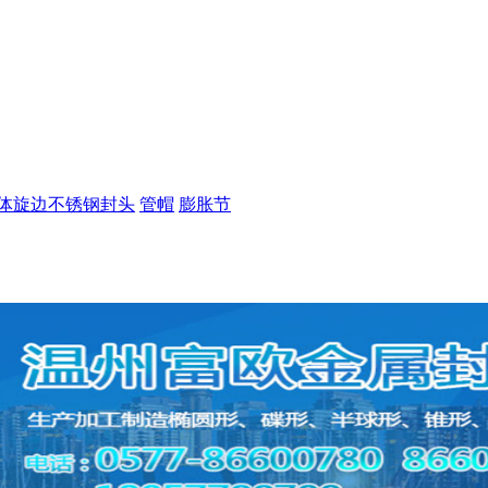
体旋边不锈钢封头
管帽
膨胀节